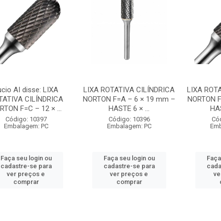
ucio AI disse: LIXA
LIXA ROTATIVA CILÍNDRICA
LIXA ROTA
TATIVA CILÍNDRICA
NORTON F=A – 6 × 19 mm –
NORTON F
RTON F=C – 12 × ...
HASTE 6 × ...
HAS
Código: 10397
Código: 10396
Có
Embalagem: PC
Embalagem: PC
Emb
Faça seu login ou
Faça seu login ou
Faça
cadastre-se para
cadastre-se para
cada
ver preços e
ver preços e
ve
comprar
comprar