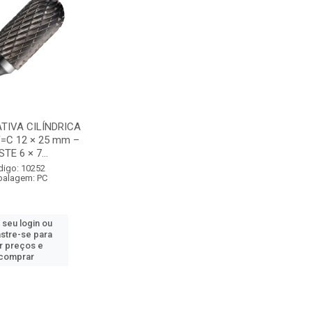
TIVA CILÍNDRICA
=C 12 × 25 mm –
TE 6 × 7...
digo: 10252
alagem: PC
 seu login ou
stre-se para
r preços e
comprar