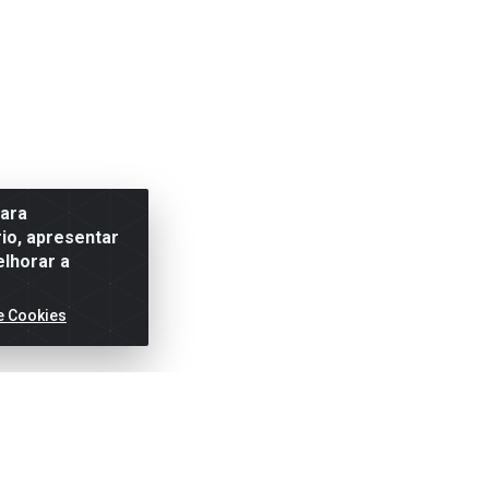
para
io, apresentar
elhorar a
e Cookies