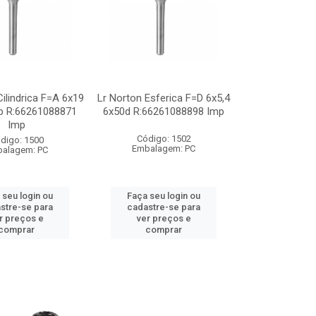
Cilindrica F=A 6x19
Lr Norton Esferica F=D 6x5,4
p R:66261088871
6x50d R:66261088898 Imp
Imp
Código: 1502
digo: 1500
Embalagem: PC
alagem: PC
 seu login ou
Faça seu login ou
stre-se para
cadastre-se para
r preços e
ver preços e
comprar
comprar