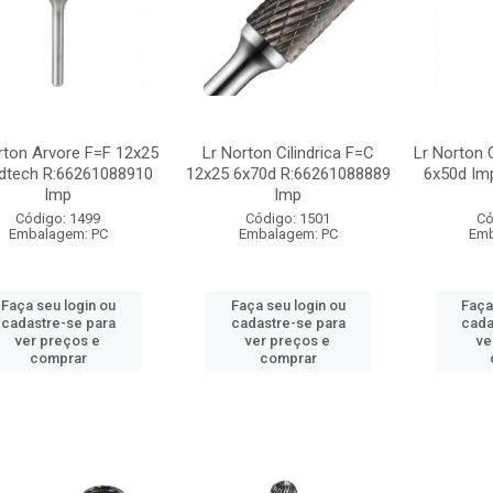
rton Arvore F=F 12x25
Lr Norton Cilindrica F=C
Lr Norton 
dtech R:66261088910
12x25 6x70d R:66261088889
6x50d Im
Imp
Imp
Código: 1499
Código: 1501
Có
Embalagem: PC
Embalagem: PC
Emb
Faça seu login ou
Faça seu login ou
Faça
cadastre-se para
cadastre-se para
cada
ver preços e
ver preços e
ve
comprar
comprar