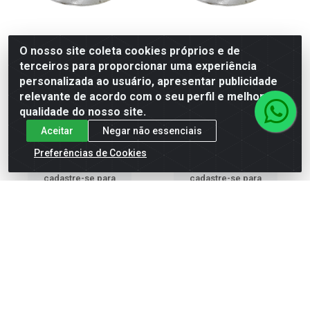
O nosso site coleta cookies próprios e de
terceiros para proporcionar uma experiência
TAMPA ABAULADA EM AÇO
TAMPA ABAULADA EM AÇO
personalizada ao usuário, apresentar publicidade
INOX 304 PARA TUBO
INOX 304 PARA TUBO
relevante de acordo com o seu perfil e melhorar a
38,10MM (1 1/2)
50,80MM
qualidade do nosso site.
Código: 11135
Código: 13709
Embalagem: PC
Embalagem: PC
Aceitar
Negar não essenciais
Preferências de Cookies
Faça seu login ou
Faça seu login ou
cadastre-se para
cadastre-se para
ver preços e
ver preços e
comprar
comprar