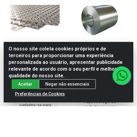
O nosso site coleta cookies próprios e de
terceiros para proporcionar uma experiência
BLANK ALUMÍNIO XADREZ
Bob. Alum. Lisa 1100-H14 -
personalizada ao usuário, apresentar publicidade
3105-H114
0,50 X 1000 Imp
relevante de acordo com o seu perfil e melhorar a
1,20X250X3000MM
qualidade do nosso site.
Código: 499
Código: 15176
Embalagem: KG
Embalagem: PC
Aceitar
Negar não essenciais
Produto de peso variável
Preferências de Cookies
Faça seu login ou
Faça seu login ou
cadastre-se para
cadastre-se para
ver preços e
ver preços e
comprar
comprar