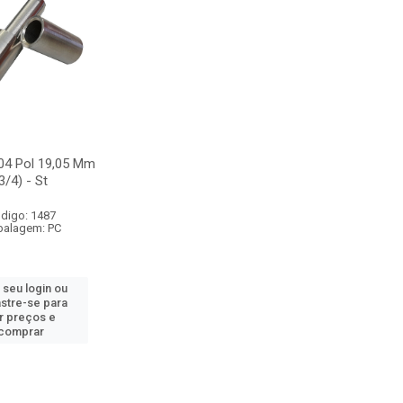
04 Pol 19,05 Mm
3/4) - St
digo: 1487
alagem: PC
 seu login ou
stre-se para
r preços e
comprar