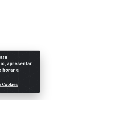
para
io, apresentar
elhorar a
e Cookies