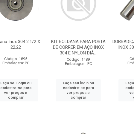
ana Inox 304 2.1/2 X
KIT ROLDANA PARA PORTA
DOBRADIÇ
22,22
DE CORRER EM AÇO INOX
INOX 3
304 E NYLON DIÂ...
Código: 1895
Có
Código: 1489
Embalagem: PC
Emb
Embalagem: PC
Faça seu login ou
Faça seu login ou
Faça
cadastre-se para
cadastre-se para
cada
ver preços e
ver preços e
ve
comprar
comprar