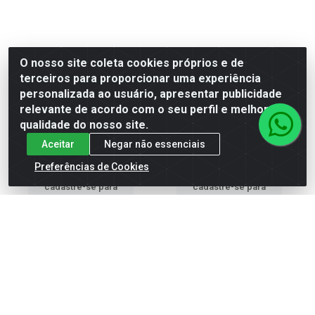
O nosso site coleta cookies próprios e de
TAMPA CEGA DE ENCAIXE
terceiros para proporcionar uma experiência
Tampa Cega De Encaixe 304
EM AÇO INOX 304 PARA
P/ Tubo 50,80 - 2-St
personalizada ao usuário, apresentar publicidade
TUBO 38,10MM (1 1...
relevante de acordo com o seu perfil e melhorar a
Código: 1971
Código: 1970
qualidade do nosso site.
Embalagem: PC
Embalagem: PC
Aceitar
Negar não essenciais
Preferências de Cookies
Faça seu login ou
Faça seu login ou
cadastre-se para
cadastre-se para
ver preços e
ver preços e
comprar
comprar