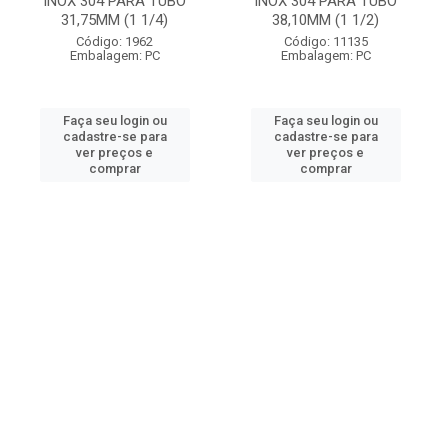
INOX 304 PARA TUBO
INOX 304 PARA TUBO
31,75MM (1 1/4)
38,10MM (1 1/2)
Código: 1962
Código: 11135
Embalagem: PC
Embalagem: PC
Faça seu login ou
Faça seu login ou
cadastre-se para
cadastre-se para
ver preços e
ver preços e
comprar
comprar