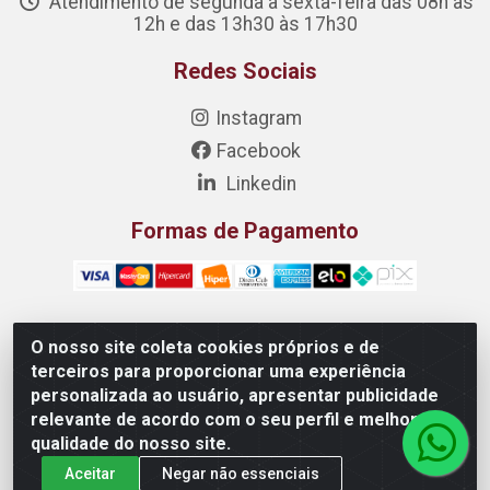
Atendimento de segunda a sexta-feira das 08h às
12h e das 13h30 às 17h30
Redes Sociais
Instagram
Facebook
Linkedin
Formas de Pagamento
O nosso site coleta cookies próprios e de
Costanox Aços Inoxidaveis LTDA - Rua Quartzos 7 - Nossa
terceiros para proporcionar uma experiência
Senhora da Penha, Vila Velha/ES - CEP 29.110-172 -
personalizada ao usuário, apresentar publicidade
05.455.609/0001-79
relevante de acordo com o seu perfil e melhorar a
qualidade do nosso site.
Aceitar
Negar não essenciais