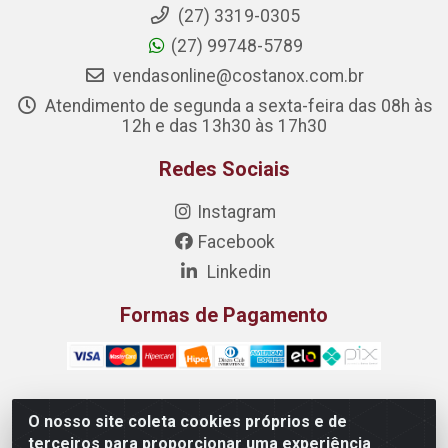
(27) 3319-0305
(27) 99748-5789
vendasonline@costanox.com.br
Atendimento de segunda a sexta-feira das 08h às
12h e das 13h30 às 17h30
Redes Sociais
Instagram
Facebook
Linkedin
Formas de Pagamento
O nosso site coleta cookies próprios e de
Costanox Aços Inoxidaveis LTDA - Rua Quartzos 7 - Nossa
terceiros para proporcionar uma experiência