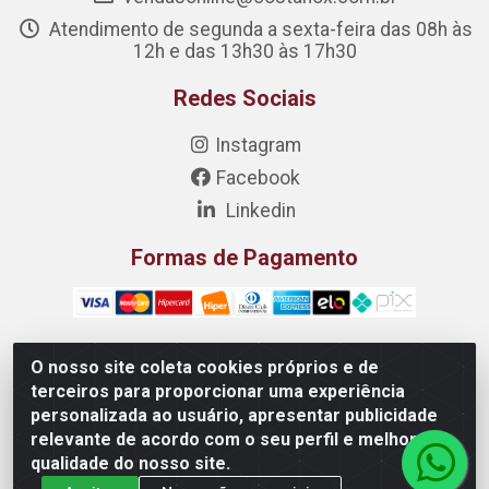
Atendimento de segunda a sexta-feira das 08h às
12h e das 13h30 às 17h30
Redes Sociais
Instagram
Facebook
Linkedin
Formas de Pagamento
O nosso site coleta cookies próprios e de
Costanox Aços Inoxidaveis LTDA - Rua Quartzos 7 - Nossa
terceiros para proporcionar uma experiência
Senhora da Penha, Vila Velha/ES - CEP 29.110-172 -
personalizada ao usuário, apresentar publicidade
05.455.609/0001-79
relevante de acordo com o seu perfil e melhorar a
qualidade do nosso site.