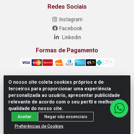
Redes Sociais
Instagram
Facebook
Linkedin
Formas de Pagamento
O nosso site coleta cookies próprios e de
Costanox Aços Inoxidaveis LTDA - Rua Quartzos 7 - Nossa
terceiros para proporcionar uma experiência
Senhora da Penha, Vila Velha/ES - CEP 29.110-172 -
personalizada ao usuário, apresentar publicidade
05.455.609/0001-79
relevante de acordo com o seu perfil e melhorar a
qualidade do nosso site.
Aceitar
Negar não essenciais
Preferências de Cookies