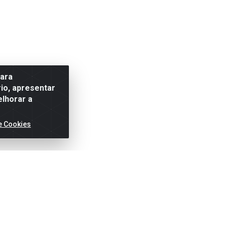
para
io, apresentar
elhorar a
e Cookies