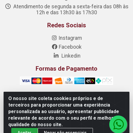
Atendimento de segunda a sexta-feira das 08h às
12h e das 13h30 às 17h30
Redes Sociais
Instagram
Facebook
Linkedin
Formas de Pagamento
O nosso site coleta cookies próprios e de
Costanox Aços Inoxidaveis LTDA - Rua Quartzos 7 - Nossa
terceiros para proporcionar uma experiência
Senhora da Penha, Vila Velha/ES - CEP 29.110-172 -
personalizada ao usuário, apresentar publicidade
05.455.609/0001-79
relevante de acordo com o seu perfil e melhorar a
qualidade do nosso site.
Aceitar
Negar não essenciais