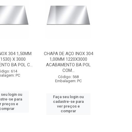
NOX 304 1,50MM
CHAPA DE AÇO INOX 304
(1530) X 3000
1,00MM 1220X3000
TO BA POL C...
ACABAMENTO BA POL
COM...
ódigo: 614
alagem: PC
Código: 568
Embalagem: PC
 seu login ou
Faça seu login ou
stre-se para
cadastre-se para
r preços e
ver preços e
comprar
comprar