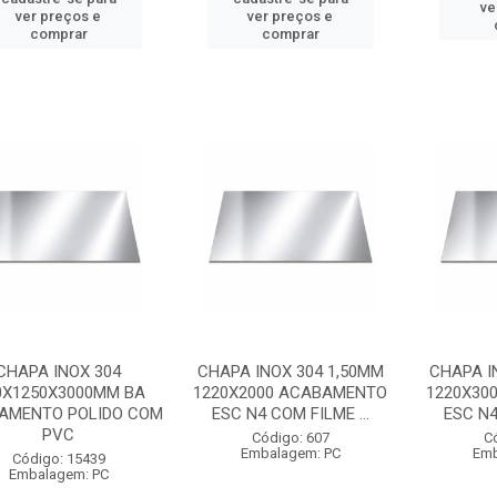
ve
ver preços e
ver preços e
comprar
comprar
CHAPA INOX 304
CHAPA INOX 304 1,50MM
CHAPA I
0X1250X3000MM BA
1220X2000 ACABAMENTO
1220X30
AMENTO POLIDO COM
ESC N4 COM FILME ...
ESC N4
PVC
Código: 607
C
Embalagem: PC
Emb
Código: 15439
Embalagem: PC