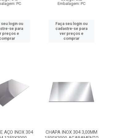
alagem: PC
Embalagem: PC
 seu login ou
Faça seu login ou
stre-se para
cadastre-se para
r preços e
ver preços e
comprar
comprar
E AÇO INOX 304
CHAPA INOX 304 3,00MM