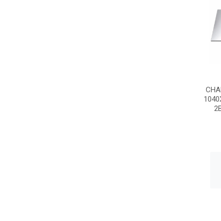
CHA
104
2B