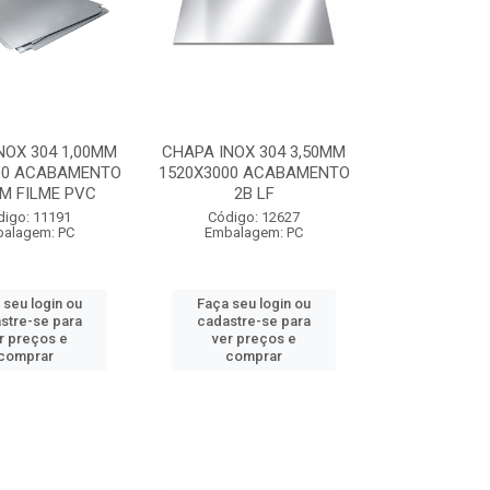
NOX 304 1,00MM
CHAPA INOX 304 3,50MM
00 ACABAMENTO
1520X3000 ACABAMENTO
M FILME PVC
2B LF
digo: 11191
Código: 12627
alagem: PC
Embalagem: PC
 seu login ou
Faça seu login ou
stre-se para
cadastre-se para
r preços e
ver preços e
comprar
comprar