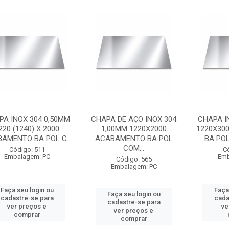
PA INOX 304 0,50MM
CHAPA DE AÇO INOX 304
CHAPA I
220 (1240) X 2000
1,00MM 1220X2000
1220X30
AMENTO BA POL C...
ACABAMENTO BA POL
BA POL
COM...
Código: 511
C
Embalagem: PC
Emb
Código: 565
Embalagem: PC
Faça seu login ou
Faça
Faça seu login ou
cadastre-se para
cada
cadastre-se para
ver preços e
ve
ver preços e
comprar
comprar