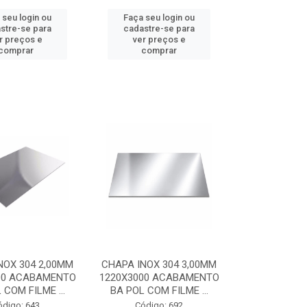
 seu login ou
Faça seu login ou
stre-se para
cadastre-se para
r preços e
ver preços e
comprar
comprar
NOX 304 2,00MM
CHAPA INOX 304 3,00MM
00 ACABAMENTO
1220X3000 ACABAMENTO
 COM FILME ...
BA POL COM FILME ...
ódigo: 643
Código: 692