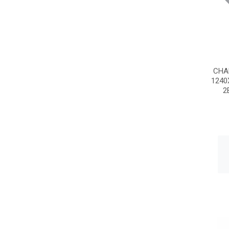
CHA
124
2