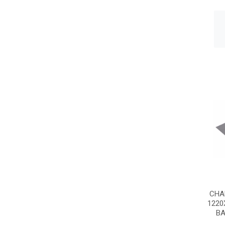
CHA
122
BA