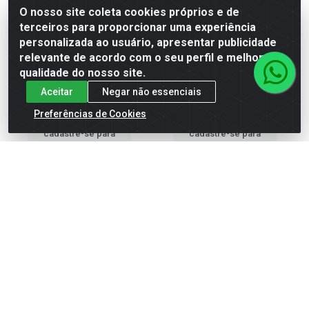
O nosso site coleta cookies próprios e de
terceiros para proporcionar uma experiência
CHAPA INOX 304 8,00MM
CHAPA INOX 304 3,00 X 1500
1500X5000 ACABAMENTO
X 2000 N1-LQ
personalizada ao usuário, apresentar publicidade
N1 LQ
relevante de acordo com o seu perfil e melhorar a
Código: 13188
Código: 12797
qualidade do nosso site.
Embalagem: PC
Embalagem: PC
Aceitar
Negar não essenciais
Preferências de Cookies
Faça seu login ou
Faça seu login ou
cadastre-se para
cadastre-se para
ver preços e
ver preços e
comprar
comprar