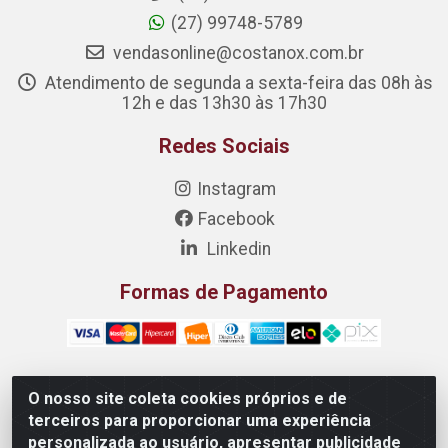
(27) 99748-5789
vendasonline@costanox.com.br
Atendimento de segunda a sexta-feira das 08h às
12h e das 13h30 às 17h30
Redes Sociais
Instagram
Facebook
Linkedin
Formas de Pagamento
O nosso site coleta cookies próprios e de
Costanox Aços Inoxidaveis LTDA - Rua Quartzos 7 - Nossa
terceiros para proporcionar uma experiência
Senhora da Penha, Vila Velha/ES - CEP 29.110-172 -
personalizada ao usuário, apresentar publicidade