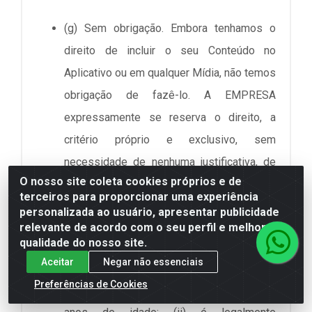
(g) Sem obrigação. Embora tenhamos o
direito de incluir o seu Conteúdo no
Aplicativo ou em qualquer Mídia, não temos
obrigação de fazê-lo. A EMPRESA
expressamente se reserva o direito, a
critério próprio e exclusivo, sem
necessidade de nenhuma justificativa, de
O nosso site coleta cookies próprios e de
remover, recusar ou não disponibilizar
terceiros para proporcionar uma experiência
qualquer Conteúdo.
personalizada ao usuário, apresentar publicidade
relevante de acordo com o seu perfil e melhorar a
qualidade do nosso site.
(h) Representações e garantias do
Aceitar
Negar não essenciais
Conteúdo. Você afirma e garante à
Preferências de Cookies
EMPRESA que (i) não tem menos de 18